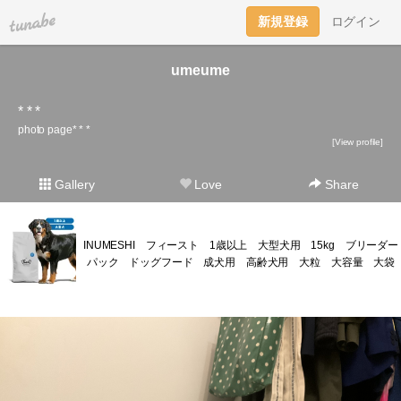
tuna.be
新規登録
ログイン
umeume
* * *
photo page* * *
[View profile]
Gallery
Love
Share
INUMESHI フィースト 1歳以上 大型犬用 15kg ブリーダー
パック ドッグフード 成犬用 高齢犬用 大粒 大容量 大袋