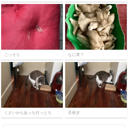
ごっそり
なに茸？
くさいからあっち行っとろ
爪研ぎ