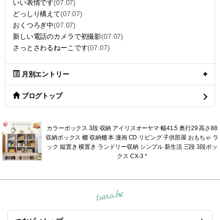
いい表情です
(07.07)
どっしり構えて
(07.07)
おくつろぎ中
(07.07)
新しい電話のカメラで初撮影
(07.07)
さっとさわるねーこです
(07.07)
月別エントリー
ブログトップ
カラーボックス 3段 収納 アイリスオーヤマ 幅41.5 奥行29 高さ88
収納ボックス 棚 収納棚 本 漫画 CD リビング 子供部屋 おもちゃ ラ
ック 縦置き 横置き ランドリー収納 シンプル 新生活 三段 3段ボッ
クス CX-3 *
tuna.be