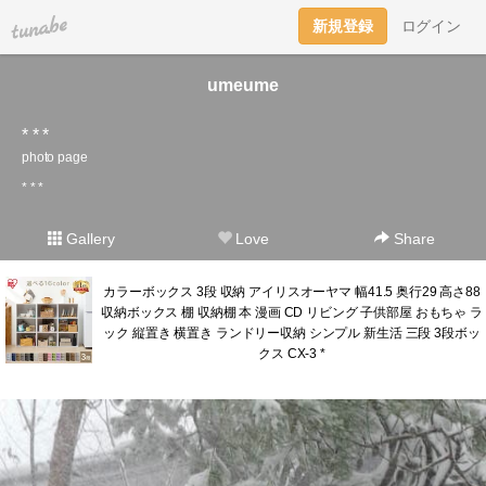
tuna.be
新規登録
ログイン
umeume
* * *
photo page
* * *
Gallery
Love
Share
カラーボックス 3段 収納 アイリスオーヤマ 幅41.5 奥行29 高さ88
収納ボックス 棚 収納棚 本 漫画 CD リビング 子供部屋 おもちゃ ラ
ック 縦置き 横置き ランドリー収納 シンプル 新生活 三段 3段ボッ
クス CX-3 *