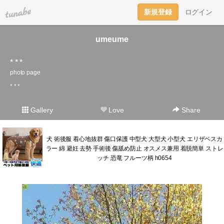
tuna.be
新規登録
ログイン
umeume
* * *
photo page
* * *
Gallery
Love
Share
犬 術後服 着心地抜群 傷口保護 中型犬 大型犬 小型犬 エリザベスカ
ラー 綿 避妊 去勢 手術後 傷舐め防止 オスメス兼用 着脱簡単 ストレ
ッチ 恐竜 フルーツ柄 h0654