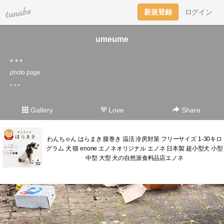
tuna.be
新規登録
ログイン
umeume
* * *
photo page
* * *
Gallery
Love
Share
わんちゃん はらまき 腹巻き 温活 冷房対策 フリーサイズ 1-30キロ
グラム 犬 猫 enone エノネオリジナル エノネ 日本製 超小型犬 小型
中型 大型 犬の自然派食料品店エノネ