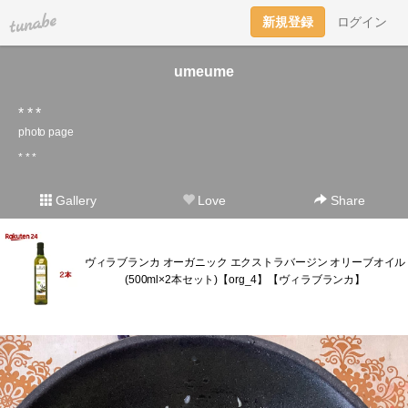
tuna.be
新規登録
ログイン
umeume
* * *
photo page
* * *
Gallery
Love
Share
ヴィラブランカ オーガニック エクストラバージン オリーブオイル
(500ml×2本セット)【org_4】【ヴィラブランカ】