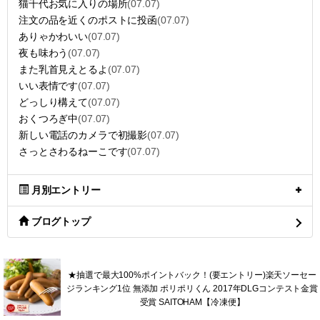
猫千代お気に入りの場所
(07.07)
注文の品を近くのポストに投函
(07.07)
ありゃかわいい
(07.07)
夜も味わう
(07.07)
また乳首見えとるよ
(07.07)
いい表情です
(07.07)
どっしり構えて
(07.07)
おくつろぎ中
(07.07)
新しい電話のカメラで初撮影
(07.07)
さっとさわるねーこです
(07.07)
月別エントリー
ブログトップ
★抽選で最大100%ポイントバック！(要エントリー)楽天ソーセー
ジランキング1位 無添加 ポリポリくん 2017年DLGコンテスト金賞
受賞 SAITOHAM【冷凍便】