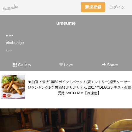
tuna.be
新規登録
ログイン
umeume
* * *
photo page
* * *
Gallery
Love
Share
★抽選で最大100%ポイントバック！(要エントリー)楽天ソーセー
ジランキング1位 無添加 ポリポリくん 2017年DLGコンテスト金賞
受賞 SAITOHAM【冷凍便】