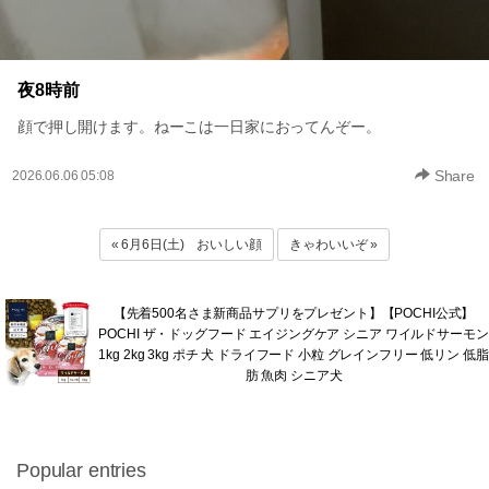
夜8時前
顔で押し開けます。ねーこは一日家におってんぞー。
Share
2026.06.06 05:08
« 6月6日(土) おいしい顔
きゃわいいぞ »
【先着500名さま新商品サプリをプレゼント】【POCHI公式】
POCHI ザ・ドッグフード エイジングケア シニア ワイルドサーモン
1kg 2kg 3kg ポチ 犬 ドライフード 小粒 グレインフリー 低リン 低脂
肪 魚肉 シニア犬
Popular entries