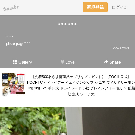
tuna.be
新規登録
ログイン
umeume
* * *
photo page* * *
[View profile]
Gallery
Love
Share
【先着500名さま新商品サプリをプレゼント】【POCHI公式】
POCHI ザ・ドッグフード エイジングケア シニア ワイルドサーモン
1kg 2kg 3kg ポチ 犬 ドライフード 小粒 グレインフリー 低リン 低脂
肪 魚肉 シニア犬