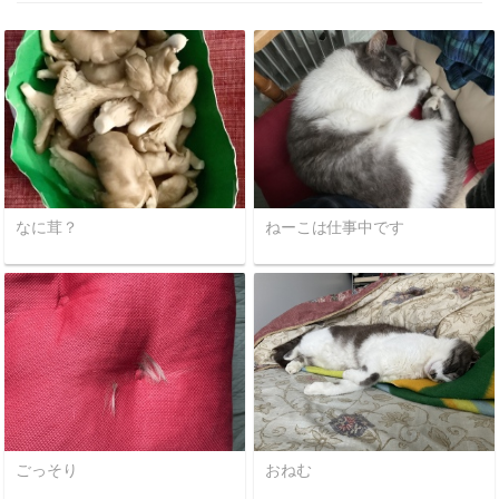
なに茸？
ねーこは仕事中です
ごっそり
おねむ