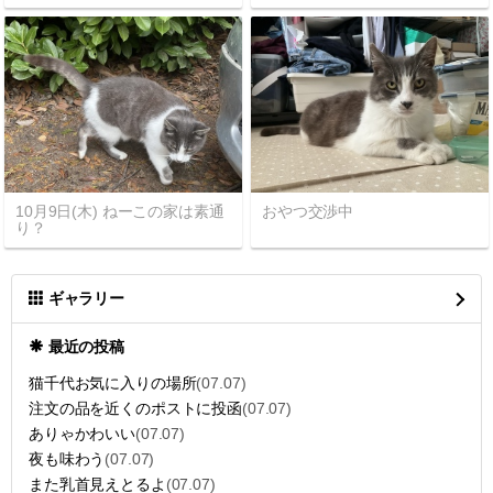
10月9日(木) ねーこの家は素通
おやつ交渉中
り？
ギャラリー
最近の投稿
猫千代お気に入りの場所
(07.07)
注文の品を近くのポストに投函
(07.07)
ありゃかわいい
(07.07)
夜も味わう
(07.07)
また乳首見えとるよ
(07.07)