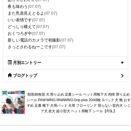
夜も味わう
(07.07)
また乳首見えとるよ
(07.07)
いい表情です
(07.07)
どっしり構えて
(07.07)
おくつろぎ中
(07.07)
新しい電話のカメラで初撮影
(07.07)
さっとさわるねーこです
(07.07)
月別エントリー
ブログトップ
獣医師推奨 犬 滑り止め 足裏シール ペット用靴下犬 肉球 滑り止め
シール PAW WING PAWWING Grip plus 20/48枚 3パック 犬 靴 おす
すめ 足裏 靴下 犬用パッド 犬用 フローリング 滑らない 室内犬 シニ
ア犬 老犬 超小型犬 ペット用靴下 シール【RSL】