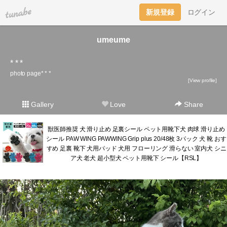
tuna.be
新規登録
ログイン
umeume
* * *
photo page* * *
[View profile]
Gallery
Love
Share
獣医師推奨 犬 滑り止め 足裏シール ペット用靴下犬 肉球 滑り止め
シール PAW WING PAWWING Grip plus 20/48枚 3パック 犬 靴 おす
すめ 足裏 靴下 犬用パッド 犬用 フローリング 滑らない 室内犬 シニ
ア犬 老犬 超小型犬 ペット用靴下 シール【RSL】