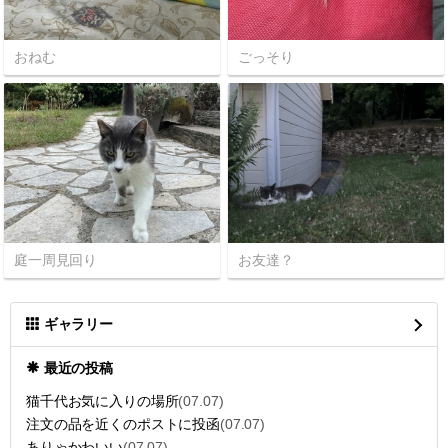
おねむ
ごっそり
庭一周見回り
お友達？
ギャラリー
最近の投稿
猫千代お気に入りの場所
(07.07)
注文の品を近くのポストに投函
(07.07)
ありゃかわいい
(07.07)