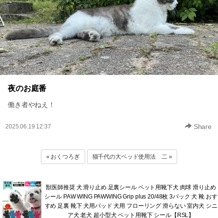
夜のお庭番
働き者やねえ！
Share
2025.06.19 12:37
« おくつろぎ
猫千代の大ベッド使用法 二 »
獣医師推奨 犬 滑り止め 足裏シール ペット用靴下犬 肉球 滑り止め
シール PAW WING PAWWING Grip plus 20/48枚 3パック 犬 靴 おす
すめ 足裏 靴下 犬用パッド 犬用 フローリング 滑らない 室内犬 シニ
ア犬 老犬 超小型犬 ペット用靴下 シール【RSL】